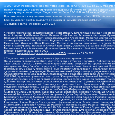
© 2007-2009, Информационное агентство ИнфоРос. Тел.: +7 495 718-84-11, E-mail:
info
Портал «ИнфоШОС» зарегистрирован в Федеральной службе по надзору в сфере массо
охраны культурного наследия. Свидетельство Эл № 77-31649 от 04 апреля 2008 г.
При цитировании и перепечатке материалов ссылка на портал «ИнфоШОС» обязательн
Если вы увидели ошибку, выделите ее мышкой и нажмите клавиши Ctrl+Enter
©
Создание сайта
- Инфорос, 2007-2014
* Реестр иностранных средств массовой информации, выполняющих функции иностранн
Голос Америки, Idel.Реалии, Кавказ.Реалии, Крым.Реалии, Телеканал Настоящее Время
Пономарев Лев Александрович, Савицкая Людмила Алексеевна, Маркелов Сергей Евгень
антикоррупционное СМИ, VTimes.io, Баданин Роман Сергеевич, Гликин Максим Алекса
Михайловна, Лукьянова Юлия Сергеевна, Маетная Елизавета Витальевна, The Insider 
Юлия Владимировна, Постернак Алексей Евгеньевич, Общество с ограниченной ответст
Мароховская Алеся Алексеевна, Долинина Ирина Николаевна, Шлейнов Роман Юрьевич
Главный редактор 2021, Вега 2021
Источник:
https://minjust.gov.ru/ru/documents/7755/
данные на
03.09.2021
* Сведения реестра НКО, выполняющих функции иностранного агента:
Фонд защиты прав граждан Штаб, Институт права и публичной политики, Лаборатория 
защиты прав граждан, СВЕЧА, Гуманитарное действие, Открытый Петербург, Феникс П
преступности, Фонд борьбы с коррупцией, Гражданский Союз, Российский Красный Кре
Горячая Линия, В защиту прав заключенных, Институт глобализации и социальных д
здоровья и защиты прав граждан, Благотворительный фонд помощи осужденным и их сем
Самарская губерния, Эра здоровья, правозащитное общество Мемориал, Аналитически
СИБАЛЬТ, Уральская правозащитная группа, Женщины Евразии, Рязанский Мемориал, Е
исследовательский центр по правам человека, Дальневосточный центр развития гражд
действие, Центр независимых социологических исследований, Сутяжник, АКАДЕМИЯ 
некоммерческих организаций, Гражданское содействие, Центр Трансперенси Интернеш
поддержки свободы прессы, Гражданский контроль, Человек и Закон, Общественная к
региональной прессы, Институт Развития Свободы Информации, Экозащита!-Женсовет
Сидорович Ольга Борисовна, Таранова Юлия Николаевна, Туровский Александр Алексе
Анатолий Николаевич, Гусева Ольга Андреевна, Дугин Сергей Георгиевич, Пивоваров 
Бекханович, Шевченко Дмитрий Александрович, Жданов Иван Юрьевич, Рубанов Роман
Григорий Сергеевич, Пономарев Лев Александрович, Каргалицкий Борис Юльевич, Соз
Евгеньевна, Щаров Сергей Алексадрович, Цирульников Борис Альбертович, Халидова
Анатольевич, Верховский Александр Маркович, Пислакова-Паркер Марина Петровна, К
Екатерина Александровна, Рачинский Ян Збигневич, Жемкова Елена Борисовна, Гудко
Аверин Владимир Анатольевич, Щур Татьяна Михайловна, Щур Николай Алексеевич, Б
Кириллович, Флиге Ирина Анатольевна, Мельникова Валентина Дмитриевна, Вититино
Владимирович, Беляев Сергей Иванович, Голубева Елена Николаевна, Ганнушкина Св