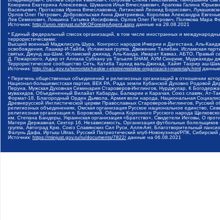
Кокорина Екатерина Алексеевна, Шуманов Илья Вячеславович, Арапова Галина Юрьев
Васильевич, Протасова Ирина Вячеславовна, Литинский Леонид Борисович, Лукашевск
Орлов Олег Петрович, Добровольская Анна Дмитриевна, Королева Александра Евгень
Лев Семенович, Локшина Татьяна Иосифовна, Орлов Олег Петрович, Полякова Мара Фе
Источник:
http://unro.minjust.ru/NKOForeignAgent.aspx
данные на
28.08.2021
* Единый федеральный список организаций, в том числе иностранных и международны
террористическими:
Высший военный Маджлисуль Шура, Конгресс народов Ичкерии и Дагестана, Аль-Каида,
освобождения, Лашкар-И-Тайба, Исламская группа, Движение Талибан, Исламская парт
святых, Джунд аш-Шам, Исламский джихад, Аль-Каида, Имарат Кавказ, АБТО, Правый с
Д. Пожарского, Аджр от Аллаха Субхану уа Тагьаля SHAM, АУМ Синрике, Муджахеды д
Террористическое сообщество Сеть, Катиба Таухид валь-Джихад, Хайят Тахрир аш-Ша
Источник:
http://nac.gov.ru/terroristicheskie-i-ekstremistskie-organizacii-i-materialy.html
данные
* Перечень общественных объединений и религиозных организаций в отношении котор
Национал-большевистская партия, ВЕК РА, Рада земли Кубанской Духовно Родовой Де
Перуна, Мужская Духовная Семинария Староверов-Инглингов, Нурджулар, К Богодержа
мувахидов, Объединенный Вилайат Кабарды, Балкарии и Карачая, Союз славян, Ат-Так
Формат-18, Благородный Орден Дьявола, Армия воли народа, Национальная Социалист
Древнерусской Инглистической церкви Православных Староверов-Инглингов, Русский о
религиозных объединениях, Омская организация Русское национальное единство, Сев
религиозная организация п. Боровский, Община Коренного Русского народа Щелковског
им. Степана Бандеры, Украинская организация «Братство», Свидетели Иеговы, О прот
Матери Державная, Сектор 16, Независимость, Организация футбольных болельщиков 
группа, Автоград Крю, Союз Славянских Сил Руси, Алля-Аят, Благотворительный пансион
Фалунь Дафа, Иртыш Ultras, Русский Патриотический клуб-Новокузнецк/РПК, Сибирски
Источник:
https://minjust.gov.ru/ru/documents/7822/
данные на
06.08.2021