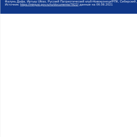
Фалунь Дафа, Иртыш Ultras, Русский Патриотический клуб-Новокузнецк/РПК, Сибирски
Источник:
https://minjust.gov.ru/ru/documents/7822/
данные на
06.08.2021