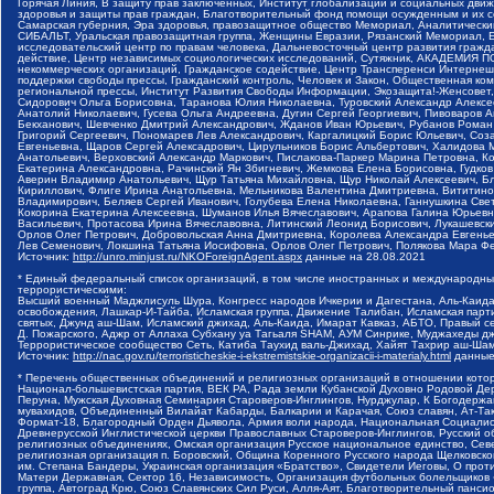
Горячая Линия, В защиту прав заключенных, Институт глобализации и социальных д
здоровья и защиты прав граждан, Благотворительный фонд помощи осужденным и их сем
Самарская губерния, Эра здоровья, правозащитное общество Мемориал, Аналитически
СИБАЛЬТ, Уральская правозащитная группа, Женщины Евразии, Рязанский Мемориал, Е
исследовательский центр по правам человека, Дальневосточный центр развития гражд
действие, Центр независимых социологических исследований, Сутяжник, АКАДЕМИЯ 
некоммерческих организаций, Гражданское содействие, Центр Трансперенси Интернеш
поддержки свободы прессы, Гражданский контроль, Человек и Закон, Общественная к
региональной прессы, Институт Развития Свободы Информации, Экозащита!-Женсовет
Сидорович Ольга Борисовна, Таранова Юлия Николаевна, Туровский Александр Алексе
Анатолий Николаевич, Гусева Ольга Андреевна, Дугин Сергей Георгиевич, Пивоваров 
Бекханович, Шевченко Дмитрий Александрович, Жданов Иван Юрьевич, Рубанов Роман
Григорий Сергеевич, Пономарев Лев Александрович, Каргалицкий Борис Юльевич, Соз
Евгеньевна, Щаров Сергей Алексадрович, Цирульников Борис Альбертович, Халидова
Анатольевич, Верховский Александр Маркович, Пислакова-Паркер Марина Петровна, К
Екатерина Александровна, Рачинский Ян Збигневич, Жемкова Елена Борисовна, Гудко
Аверин Владимир Анатольевич, Щур Татьяна Михайловна, Щур Николай Алексеевич, Б
Кириллович, Флиге Ирина Анатольевна, Мельникова Валентина Дмитриевна, Вититино
Владимирович, Беляев Сергей Иванович, Голубева Елена Николаевна, Ганнушкина Св
Кокорина Екатерина Алексеевна, Шуманов Илья Вячеславович, Арапова Галина Юрьев
Васильевич, Протасова Ирина Вячеславовна, Литинский Леонид Борисович, Лукашевск
Орлов Олег Петрович, Добровольская Анна Дмитриевна, Королева Александра Евгень
Лев Семенович, Локшина Татьяна Иосифовна, Орлов Олег Петрович, Полякова Мара Фе
Источник:
http://unro.minjust.ru/NKOForeignAgent.aspx
данные на
28.08.2021
* Единый федеральный список организаций, в том числе иностранных и международны
террористическими:
Высший военный Маджлисуль Шура, Конгресс народов Ичкерии и Дагестана, Аль-Каида,
освобождения, Лашкар-И-Тайба, Исламская группа, Движение Талибан, Исламская парт
святых, Джунд аш-Шам, Исламский джихад, Аль-Каида, Имарат Кавказ, АБТО, Правый с
Д. Пожарского, Аджр от Аллаха Субхану уа Тагьаля SHAM, АУМ Синрике, Муджахеды д
Террористическое сообщество Сеть, Катиба Таухид валь-Джихад, Хайят Тахрир аш-Ша
Источник:
http://nac.gov.ru/terroristicheskie-i-ekstremistskie-organizacii-i-materialy.html
данные
* Перечень общественных объединений и религиозных организаций в отношении котор
Национал-большевистская партия, ВЕК РА, Рада земли Кубанской Духовно Родовой Де
Перуна, Мужская Духовная Семинария Староверов-Инглингов, Нурджулар, К Богодержа
мувахидов, Объединенный Вилайат Кабарды, Балкарии и Карачая, Союз славян, Ат-Так
Формат-18, Благородный Орден Дьявола, Армия воли народа, Национальная Социалист
Древнерусской Инглистической церкви Православных Староверов-Инглингов, Русский о
религиозных объединениях, Омская организация Русское национальное единство, Сев
религиозная организация п. Боровский, Община Коренного Русского народа Щелковског
им. Степана Бандеры, Украинская организация «Братство», Свидетели Иеговы, О прот
Матери Державная, Сектор 16, Независимость, Организация футбольных болельщиков 
группа, Автоград Крю, Союз Славянских Сил Руси, Алля-Аят, Благотворительный пансион