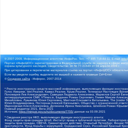
© 2007-2009, Информационное агентство ИнфоРос. Тел.: +7 495 718-84-11, E-mail:
info
Портал «ИнфоШОС» зарегистрирован в Федеральной службе по надзору в сфере массо
охраны культурного наследия. Свидетельство Эл № 77-31649 от 04 апреля 2008 г.
При цитировании и перепечатке материалов ссылка на портал «ИнфоШОС» обязательн
Если вы увидели ошибку, выделите ее мышкой и нажмите клавиши Ctrl+Enter
©
Создание сайта
- Инфорос, 2007-2014
* Реестр иностранных средств массовой информации, выполняющих функции иностранн
Голос Америки, Idel.Реалии, Кавказ.Реалии, Крым.Реалии, Телеканал Настоящее Время
Пономарев Лев Александрович, Савицкая Людмила Алексеевна, Маркелов Сергей Евгень
антикоррупционное СМИ, VTimes.io, Баданин Роман Сергеевич, Гликин Максим Алекса
Михайловна, Лукьянова Юлия Сергеевна, Маетная Елизавета Витальевна, The Insider 
Юлия Владимировна, Постернак Алексей Евгеньевич, Общество с ограниченной ответст
Мароховская Алеся Алексеевна, Долинина Ирина Николаевна, Шлейнов Роман Юрьевич
Главный редактор 2021, Вега 2021
Источник:
https://minjust.gov.ru/ru/documents/7755/
данные на
03.09.2021
* Сведения реестра НКО, выполняющих функции иностранного агента:
Фонд защиты прав граждан Штаб, Институт права и публичной политики, Лаборатория 
защиты прав граждан, СВЕЧА, Гуманитарное действие, Открытый Петербург, Феникс П
преступности, Фонд борьбы с коррупцией, Гражданский Союз, Российский Красный Кре