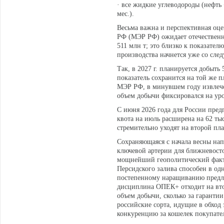
· все жидкие углеводороды (нефть +
мес.).
Весьма важна и перспективная оц
РФ (МЭР РФ) ожидает отечественно
511 млн т; это близко к показате
производства начнется уже со след
Так, в 2027 г. планируется добыть 5
показатель сохранится на той же 
МЭР РФ, в минувшем году извлечено
объем добычи фиксировался на уро
С июня 2026 года для России предп
квота на июль расширена на 62 тыс
стремительно уходят на второй пла
Сохраняющаяся с начала весны на
ключевой артерии для ближневост
мощнейший геополитический факто
Персидского залива способен в од
постепенному наращиванию предло
дисциплина ОПЕК+ отходит на втор
объем добычи, сколько за гаранти
российские сорта, идущие в обход
конкуренцию за кошелек покупате