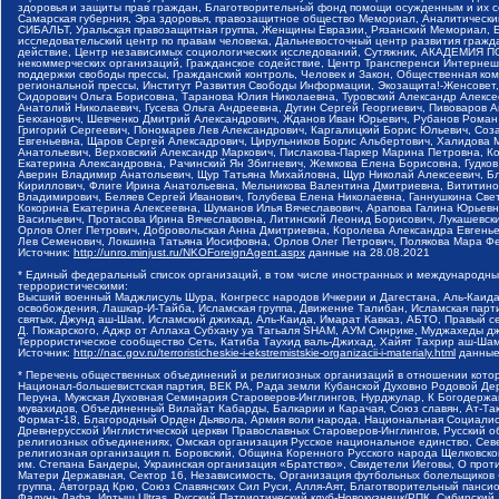
здоровья и защиты прав граждан, Благотворительный фонд помощи осужденным и их сем
Самарская губерния, Эра здоровья, правозащитное общество Мемориал, Аналитически
СИБАЛЬТ, Уральская правозащитная группа, Женщины Евразии, Рязанский Мемориал, Е
исследовательский центр по правам человека, Дальневосточный центр развития гражд
действие, Центр независимых социологических исследований, Сутяжник, АКАДЕМИЯ 
некоммерческих организаций, Гражданское содействие, Центр Трансперенси Интернеш
поддержки свободы прессы, Гражданский контроль, Человек и Закон, Общественная к
региональной прессы, Институт Развития Свободы Информации, Экозащита!-Женсовет
Сидорович Ольга Борисовна, Таранова Юлия Николаевна, Туровский Александр Алексе
Анатолий Николаевич, Гусева Ольга Андреевна, Дугин Сергей Георгиевич, Пивоваров 
Бекханович, Шевченко Дмитрий Александрович, Жданов Иван Юрьевич, Рубанов Роман
Григорий Сергеевич, Пономарев Лев Александрович, Каргалицкий Борис Юльевич, Соз
Евгеньевна, Щаров Сергей Алексадрович, Цирульников Борис Альбертович, Халидова
Анатольевич, Верховский Александр Маркович, Пислакова-Паркер Марина Петровна, К
Екатерина Александровна, Рачинский Ян Збигневич, Жемкова Елена Борисовна, Гудко
Аверин Владимир Анатольевич, Щур Татьяна Михайловна, Щур Николай Алексеевич, Б
Кириллович, Флиге Ирина Анатольевна, Мельникова Валентина Дмитриевна, Вититино
Владимирович, Беляев Сергей Иванович, Голубева Елена Николаевна, Ганнушкина Св
Кокорина Екатерина Алексеевна, Шуманов Илья Вячеславович, Арапова Галина Юрьев
Васильевич, Протасова Ирина Вячеславовна, Литинский Леонид Борисович, Лукашевск
Орлов Олег Петрович, Добровольская Анна Дмитриевна, Королева Александра Евгень
Лев Семенович, Локшина Татьяна Иосифовна, Орлов Олег Петрович, Полякова Мара Фе
Источник:
http://unro.minjust.ru/NKOForeignAgent.aspx
данные на
28.08.2021
* Единый федеральный список организаций, в том числе иностранных и международны
террористическими:
Высший военный Маджлисуль Шура, Конгресс народов Ичкерии и Дагестана, Аль-Каида,
освобождения, Лашкар-И-Тайба, Исламская группа, Движение Талибан, Исламская парт
святых, Джунд аш-Шам, Исламский джихад, Аль-Каида, Имарат Кавказ, АБТО, Правый с
Д. Пожарского, Аджр от Аллаха Субхану уа Тагьаля SHAM, АУМ Синрике, Муджахеды д
Террористическое сообщество Сеть, Катиба Таухид валь-Джихад, Хайят Тахрир аш-Ша
Источник:
http://nac.gov.ru/terroristicheskie-i-ekstremistskie-organizacii-i-materialy.html
данные
* Перечень общественных объединений и религиозных организаций в отношении котор
Национал-большевистская партия, ВЕК РА, Рада земли Кубанской Духовно Родовой Де
Перуна, Мужская Духовная Семинария Староверов-Инглингов, Нурджулар, К Богодержа
мувахидов, Объединенный Вилайат Кабарды, Балкарии и Карачая, Союз славян, Ат-Так
Формат-18, Благородный Орден Дьявола, Армия воли народа, Национальная Социалист
Древнерусской Инглистической церкви Православных Староверов-Инглингов, Русский о
религиозных объединениях, Омская организация Русское национальное единство, Сев
религиозная организация п. Боровский, Община Коренного Русского народа Щелковског
им. Степана Бандеры, Украинская организация «Братство», Свидетели Иеговы, О прот
Матери Державная, Сектор 16, Независимость, Организация футбольных болельщиков 
группа, Автоград Крю, Союз Славянских Сил Руси, Алля-Аят, Благотворительный пансион
Фалунь Дафа, Иртыш Ultras, Русский Патриотический клуб-Новокузнецк/РПК, Сибирски