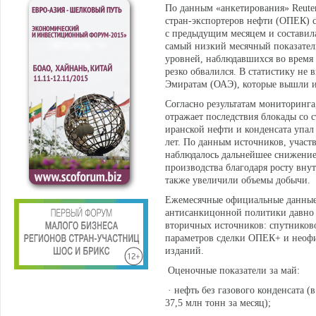
По данным «анкетирования» Reute
стран-экспортеров нефти (ОПЕК) с
с предыдущим месяцем и составила 
самый низкий месячный показател
уровней, наблюдавшихся во время 
резко обвалился. В статистику н
Эмиратам (ОАЭ), которые вышли и
Согласно результатам мониторинга
отражает последствия блокады со 
иранской нефти и конденсата упал
лет. По данным источников, участ
наблюдалось дальнейшее снижение 
производства благодаря росту вну
также увеличили объемы добычи.
Ежемесячные официальные данные 
антисанкицонной политики давно н
вторичных источников: спутниковог
параметров сделки ОПЕК+ и неофи
изданий.
Оценочные показатели за май:
· нефть без газового конденсата (
37,5 млн тонн за месяц);