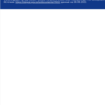
Источник:
https://minjust.gov.ru/ru/documents/7822/
данные на
06.08.2021