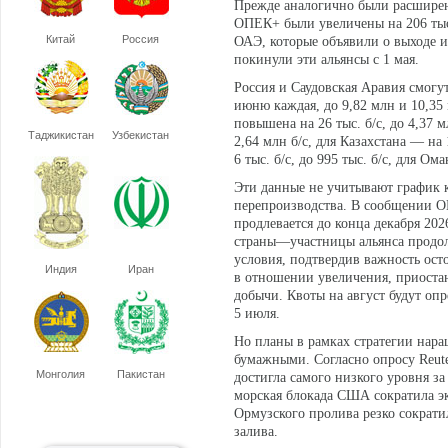
Прежде аналогично были расширен
ОПЕК+ были увеличены на 206 тыс.
Китай
Россия
ОАЭ, которые объявили о выходе 
покинули эти альянсы с 1 мая.
Россия и Саудовская Аравия смогут
июню каждая, до 9,82 млн и 10,35 
повышена на 26 тыс. б/c, до 4,37 м
Таджикистан
Узбекистан
2,64 млн б/c, для Казахстана — на 
6 тыс. б/c, до 995 тыс. б/c, для Ома
Эти данные не учитывают график 
перепроизводства. В сообщении О
продлевается до конца декабря 202
страны—участницы альянса продол
условия, подтвердив важность ост
Индия
Иран
в отношении увеличения, приоста
добычи. Квоты на август будут оп
5 июля.
Но планы в рамках стратегии нара
бумажными. Согласно опросу Reut
Монголия
Пакистан
достигла самого низкого уровня за
морская блокада США сократила эк
Ормузского пролива резко сократи
залива.